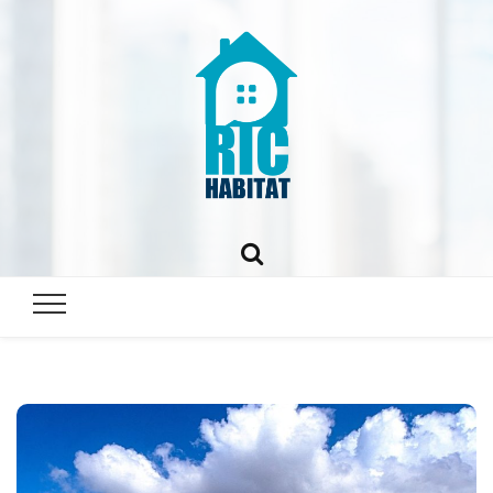
ric-
habitat.fr