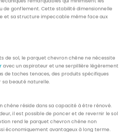
mécaniques remarquables qui minimisent les
u de gonflement. Cette stabilité dimensionnelle
ce et sa structure impeccable même face aux
s de sol, le parquet chevron chêne ne nécessite
r
avec un aspirateur et une serpillière légèrement
as de taches tenaces, des produits spécifiques
r sa beauté naturelle.
n chêne réside dans sa capacité à être rénové.
eur, il est possible de poncer et de revernir le sol
 option rend le parquet chevron chêne non
ssi économiquement avantageux à long terme.