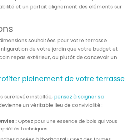
tabilité et un parfait alignement des éléments sur
ons
s dimensions souhaitées pour votre terrasse
nfiguration de votre jardin que votre budget et
 coin repas extérieur, ou plutôt de concevoir un
?
rofiter pleinement de votre terrasse
s surélevée installée,
pensez à soigner sa
vienne un véritable lieu de convivialité :
nvies :
Optez pour une essence de bois qui vous
ropriétés techniques.
lanches posées à l’horizontal ! Osez des formes