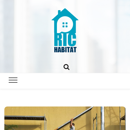
ric-
habitat.fr