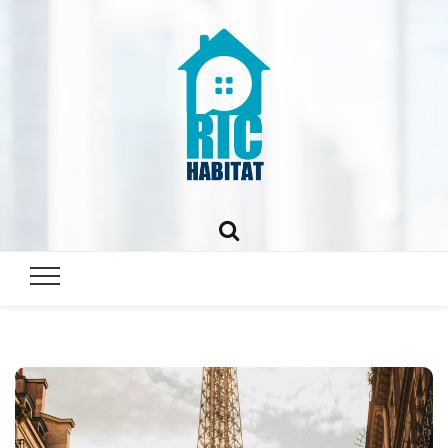
ric-
habitat.fr